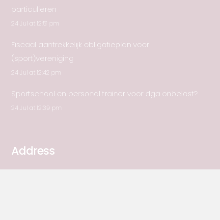
particulieren
24 Jul at 12:51 pm
Fiscaal aantrekkelijk obligatieplan voor
(sport)vereniging
24 Jul at 12:42 pm
Sportschool en personal trainer voor dga onbelast?
24 Jul at 12:39 pm
Address
Pedro de Medinalaan 39
1086 XP Amsterdam
Postbus 37737
1030 BG Amsterdam